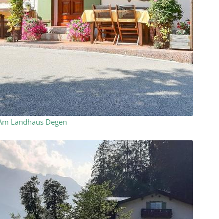
Am Landhaus Degen