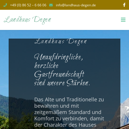
+49 (0) 86 52 – 6 66 06
info@landhaus-degen.de
Landhaus Degen
Landhaus Degen
Unaufdringliche,
herzliche
Gastfreundschaft
sind unsere Stärken.
Das Alte und Traditionelle zu
bewahren und mit
zeitgemäßem Standard und
Komfort zu verbinden, damit
der Charakter des Hauses