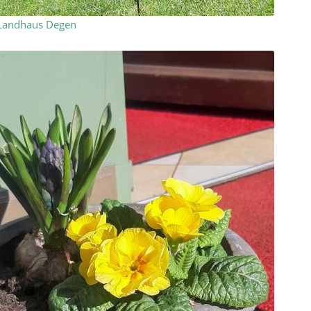
Landhaus Degen