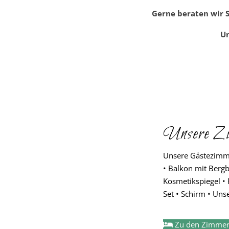
Gerne beraten wir S
Un
Unsere Z
Unsere Gästezimme
• Balkon mit Bergb
Kosmetikspiegel • 
Set • Schirm • Un
Zu den Zimme