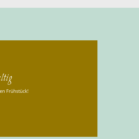
tig
en Frühstück!