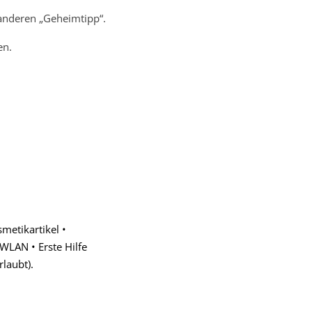
anderen „Geheimtipp“.
en.
metikartikel •
WLAN • Erste Hilfe
laubt).