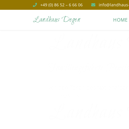
+49 (0) 86 52 – 6 66 06
info@landhaus
Landhaus Degen
HOME
Landhaus
Familiengeführte Pens
vor den Toren des Nationalpa
KONTAKT
Landhaus