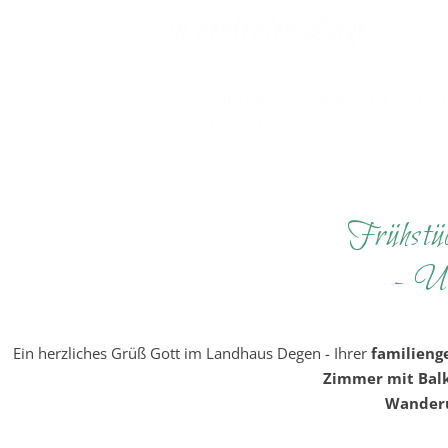
in zentraler Lage
zwischen Königssee und Hinte
BUCHEN
Frühstü
- Ur
Ein herzliches Grüß Gott im Landhaus Degen - Ihrer
familieng
Zimmer mit Balk
Wanderu