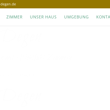
-degen.de
ZIMMER
UNSER HAUS
UMGEBUNG
KONT
 Degen
ion mit Wohlfühl-Zimmern
rks Berchtesgaden
 Degen